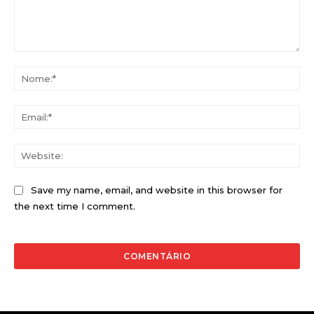
Comentário:
No
Ema
Web
Save my name, email, and website in this browser for
the next time I comment.