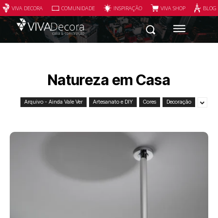
VIVA DECORA
COMUNIDADE
INSPIRAÇÃO
VIVA SHOP
BLOG
Natureza em Casa
Arquivo - Ainda Vale Ver
Artesanato e DIY
Cores
Decoração