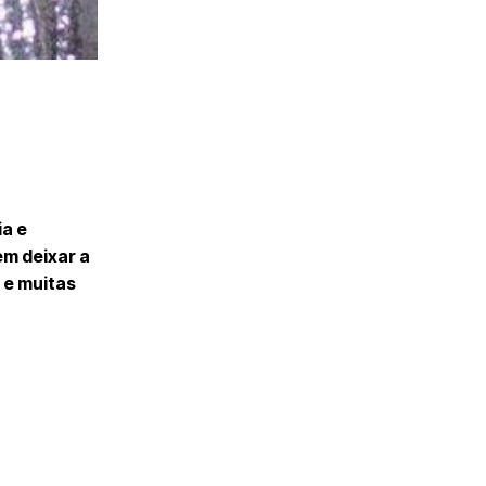
ia e
m deixar a
 e muitas