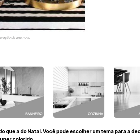
oração de ano novo
o que a do Natal. Você pode escolher um tema para a de
uper colorido.