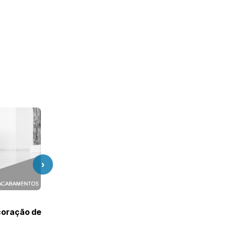
›
coração de