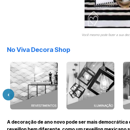
Você mesmo pode fazer a sua dec
No Viva Decora Shop
‹
A decoração de ano novo pode ser mais democrática d
reveillon bem diferente, como um reveillon mexicano s