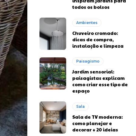
inspiram jardins para
todos os bolsos
Ambientes
Chuveiro cromado:
dicas de compra,
instalação e limpeza
Paisagismo
Jardim sensorial:
paisagistas explicam
como criar esse tipo de
espaço
Sala
Sala de TV moderna:
como planejar e
decorar + 20 ideias