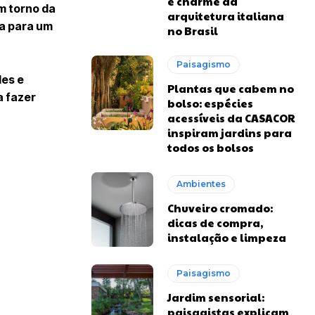
e charme da
m torno da
arquitetura italiana
a para um
no Brasil
Paisagismo
les e
Plantas que cabem no
a fazer
bolso: espécies
acessíveis da CASACOR
inspiram jardins para
todos os bolsos
Ambientes
Chuveiro cromado:
dicas de compra,
instalação e limpeza
Paisagismo
Jardim sensorial:
paisagistas explicam