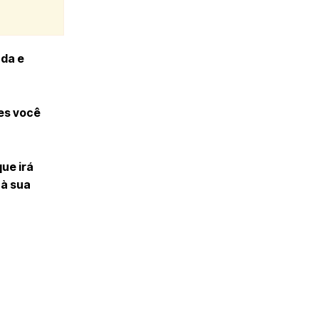
ada e
zes você
ue irá
 à sua