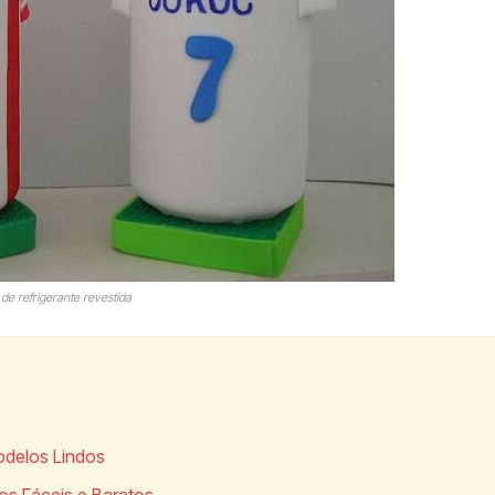
de refrigerante revestida
odelos Lindos
os Fáceis e Baratos