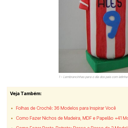
1 – Lembrancinhas para o dia dos pais com latinha 
Veja Também:
Folhas de Crochê: 36 Modelos para Inspirar Você
Como Fazer Nichos de Madeira, MDF e Papelão +41 M
Como Fazer Porta-Retrato: Passo a Passo de 2 Model