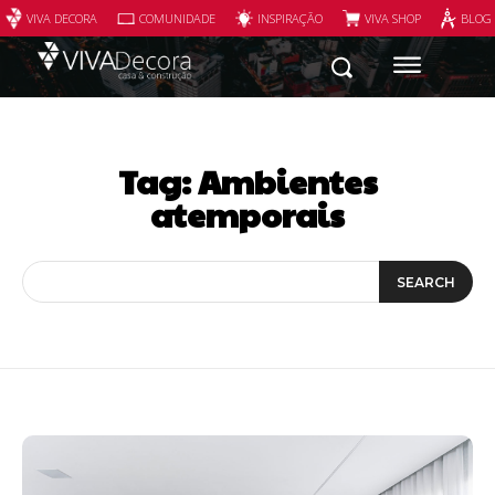
VIVA DECORA
COMUNIDADE
INSPIRAÇÃO
VIVA SHOP
BLOG
Tag:
Ambientes
atemporais
SEARCH