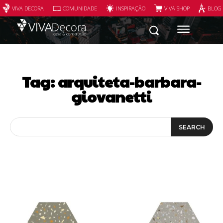
VIVA DECORA
COMUNIDADE
INSPIRAÇÃO
VIVA SHOP
BLOG
Tag:
arquiteta-barbara-
giovanetti
SEARCH