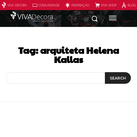
VIVA DECORA
COMUNIDADE
INSPIRAÇÃO
VIVA SHOP
BLOG
Tag:
arquiteta Helena
Kallas
SEARCH