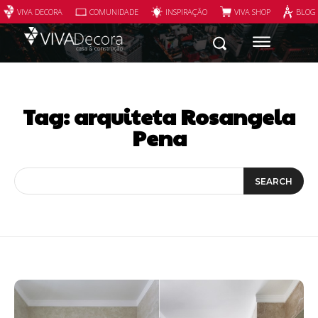
VIVA DECORA
COMUNIDADE
INSPIRAÇÃO
VIVA SHOP
BLOG
Tag:
arquiteta Rosangela
Pena
SEARCH