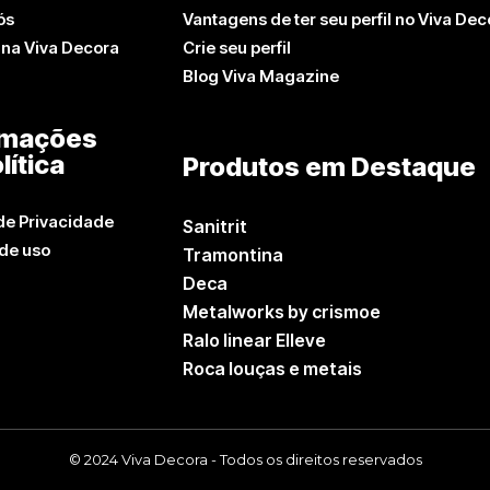
ós
Vantagens de ter seu perfil no Viva Dec
 na Viva Decora
Crie seu perfil
Blog Viva Magazine
rmações
lítica
Produtos em Destaque
 de Privacidade
Sanitrit
de uso
Tramontina
Deca
Metalworks by crismoe
Ralo linear Elleve
Roca louças e metais
© 2024 Viva Decora - Todos os direitos reservados