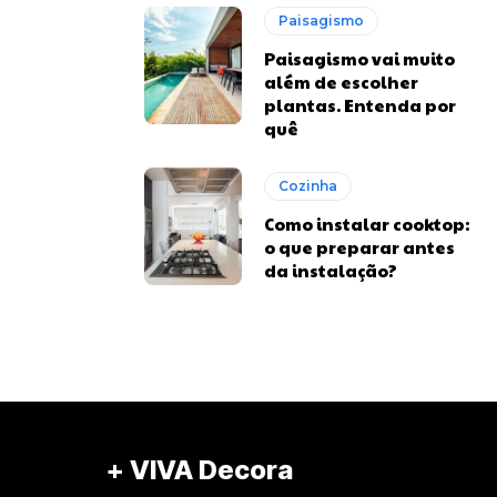
Paisagismo
Paisagismo vai muito
além de escolher
plantas. Entenda por
quê
Cozinha
Como instalar cooktop:
o que preparar antes
da instalação?
+ VIVA Decora