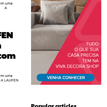
 em uma
 A
FEN
m
 com
 em uma
es A LAUFEN
Popular articles