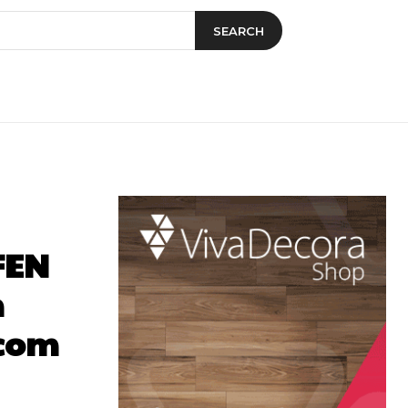
SEARCH
FEN
m
 com