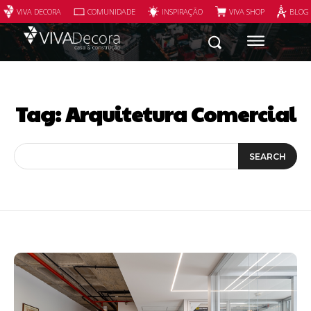
VIVA DECORA
COMUNIDADE
INSPIRAÇÃO
VIVA SHOP
BLOG
Tag:
Arquitetura Comercial
SEARCH