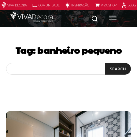
VIVA DECORA
COMUNIDADE
INSPIRAÇÃO
VIVA SHOP
BLOG
Tag:
banheiro pequeno
SEARCH