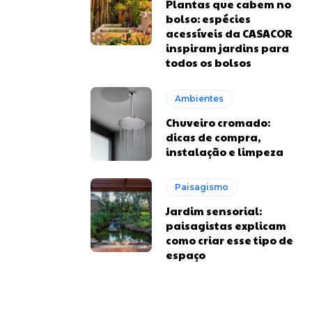
Plantas que cabem no
bolso: espécies
acessíveis da CASACOR
inspiram jardins para
todos os bolsos
Ambientes
Chuveiro cromado:
dicas de compra,
instalação e limpeza
Paisagismo
Jardim sensorial:
paisagistas explicam
como criar esse tipo de
espaço