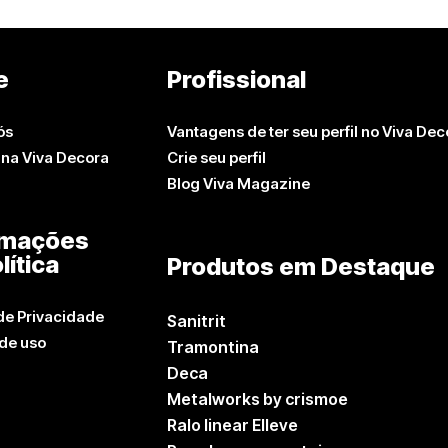
e
Profissional
ós
Vantagens de ter seu perfil no Viva Dec
 na Viva Decora
Crie seu perfil
Blog Viva Magazine
rmações
lítica
Produtos em Destaque
 de Privacidade
Sanitrit
de uso
Tramontina
Deca
Metalworks by crismoe
Ralo linear Elleve