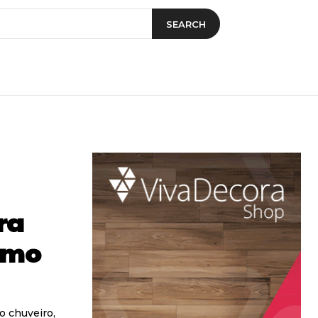
SEARCH
ra
omo
o chuveiro,