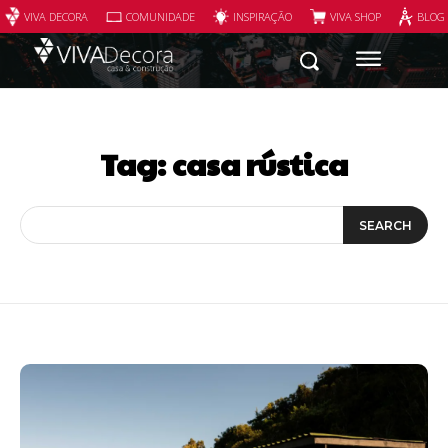
VIVA DECORA
COMUNIDADE
INSPIRAÇÃO
VIVA SHOP
BLOG
Tag:
casa rústica
SEARCH