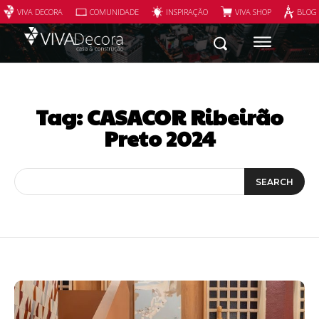
VIVA DECORA
COMUNIDADE
INSPIRAÇÃO
VIVA SHOP
BLOG
Tag:
CASACOR Ribeirão
Preto 2024
SEARCH