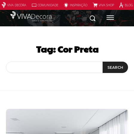
VIVA DECORA
COMUNIDADE
INSPIRAÇÃO
VIVA SHOP
BLOG
Tag:
Cor Preta
SEARCH