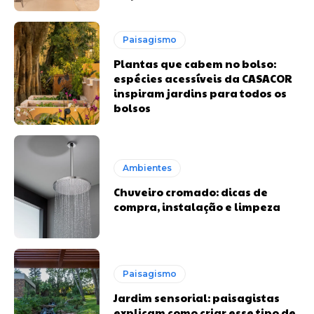
Paisagismo
Plantas que cabem no bolso:
espécies acessíveis da CASACOR
inspiram jardins para todos os
bolsos
Ambientes
Chuveiro cromado: dicas de
compra, instalação e limpeza
Paisagismo
Jardim sensorial: paisagistas
explicam como criar esse tipo de