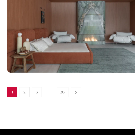
...
1
2
3
38