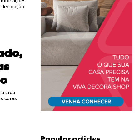
combinações
 decoração.
ado,
as
ão
a área
as cores
Popular articles