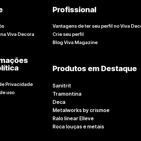
e
Profissional
ós
Vantagens de ter seu perfil no Viva Dec
 na Viva Decora
Crie seu perfil
Blog Viva Magazine
rmações
lítica
Produtos em Destaque
 de Privacidade
Sanitrit
de uso
Tramontina
Deca
Metalworks by crismoe
Ralo linear Elleve
Roca louças e metais