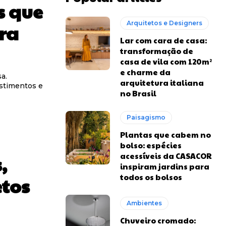
s que
Arquitetos e Designers
ra
Lar com cara de casa:
transformação de
casa de vila com 120m²
e charme da
a.
arquitetura italiana
stimentos e
no Brasil
Paisagismo
Plantas que cabem no
bolso: espécies
acessíveis da CASACOR
,
inspiram jardins para
todos os bolsos
etos
Ambientes
Chuveiro cromado: