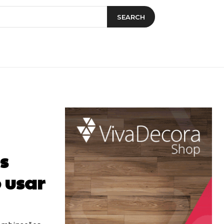
SEARCH
s
 usar