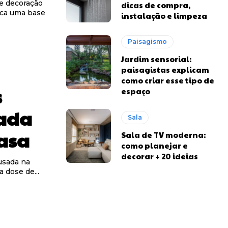
 e decoração
dicas de compra,
sca uma base
instalação e limpeza
Paisagismo
Jardim sensorial:
paisagistas explicam
como criar esse tipo de
s
espaço
sada
Sala
asa
Sala de TV moderna:
como planejar e
decorar + 20 ideias
usada na
 dose de...