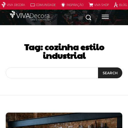
VIVA DECORA
COMUNIDADE
INSPIRAÇÃO
VIVA SHOP
BLOG
Tag:
cozinha estilo
industrial
SEARCH