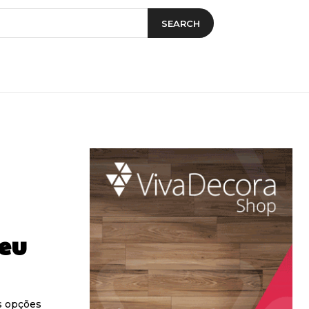
SEARCH
eu
s opções