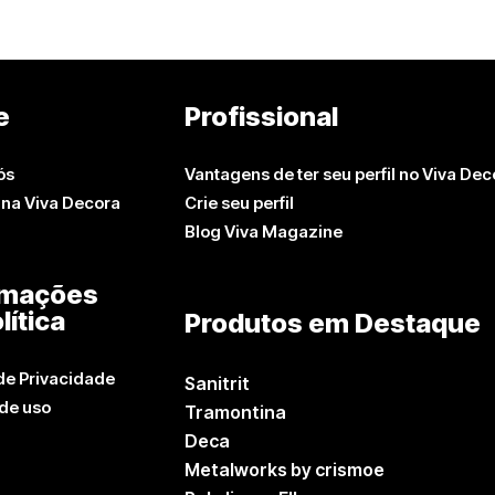
e
Profissional
ós
Vantagens de ter seu perfil no Viva Dec
 na Viva Decora
Crie seu perfil
Blog Viva Magazine
rmações
lítica
Produtos em Destaque
 de Privacidade
Sanitrit
de uso
Tramontina
Deca
Metalworks by crismoe