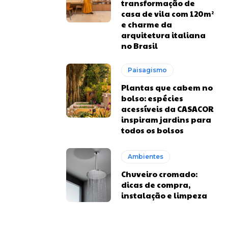
transformação de
casa de vila com 120m²
e charme da
arquitetura italiana
no Brasil
Paisagismo
Plantas que cabem no
bolso: espécies
acessíveis da CASACOR
inspiram jardins para
todos os bolsos
Ambientes
Chuveiro cromado:
dicas de compra,
instalação e limpeza