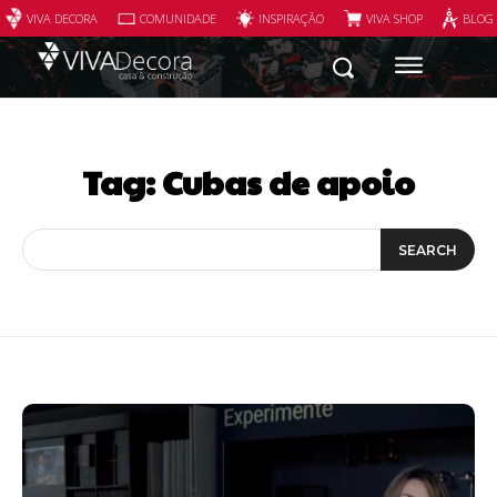
VIVA DECORA
COMUNIDADE
INSPIRAÇÃO
VIVA SHOP
BLOG
Tag:
Cubas de apoio
SEARCH