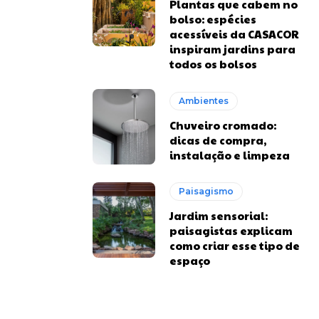
Plantas que cabem no
bolso: espécies
acessíveis da CASACOR
inspiram jardins para
todos os bolsos
Ambientes
Chuveiro cromado:
dicas de compra,
instalação e limpeza
Paisagismo
Jardim sensorial:
paisagistas explicam
como criar esse tipo de
espaço