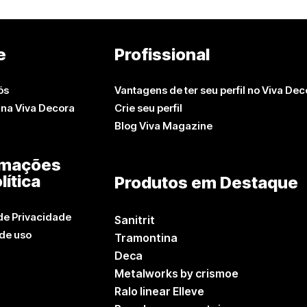
e
Profissional
ós
Vantagens de ter seu perfil no Viva Dec
 na Viva Decora
Crie seu perfil
Blog Viva Magazine
rmações
lítica
Produtos em Destaque
 de Privacidade
Sanitrit
de uso
Tramontina
Deca
Metalworks by crismoe
Ralo linear Elleve