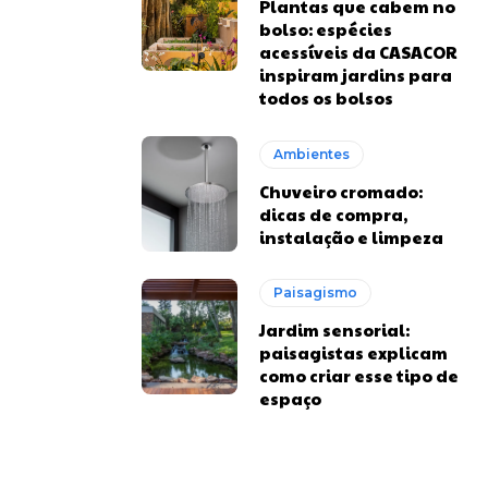
Plantas que cabem no
bolso: espécies
acessíveis da CASACOR
inspiram jardins para
todos os bolsos
Ambientes
Chuveiro cromado:
dicas de compra,
instalação e limpeza
Paisagismo
Jardim sensorial:
paisagistas explicam
como criar esse tipo de
espaço