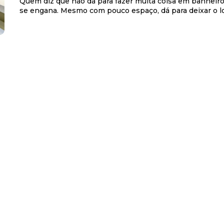
Quem diz que não dá para fazer muita coisa em banhei
se engana. Mesmo com pouco espaço, dá para deixar o loc