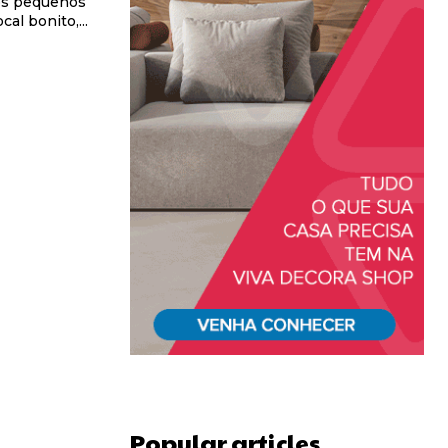
ros pequenos
al bonito,...
Popular articles