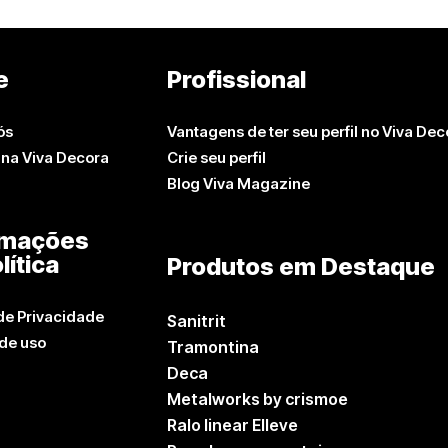
e
Profissional
ós
Vantagens de ter seu perfil no Viva Dec
 na Viva Decora
Crie seu perfil
Blog Viva Magazine
rmações
lítica
Produtos em Destaque
 de Privacidade
Sanitrit
de uso
Tramontina
Deca
Metalworks by crismoe
Ralo linear Elleve