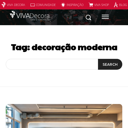
VIVA DECORA
COMUNIDADE
INSPIRAÇÃO
VIVA SHOP
BLOG
Tag:
decoração moderna
SEARCH