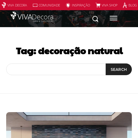
VIVA DECORA
COMUNIDADE
INSPIRAÇÃO
VIVA SHOP
BLOG
Tag:
decoração natural
SEARCH