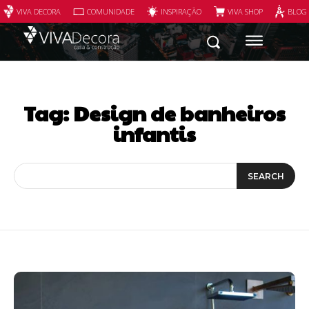
VIVA DECORA
COMUNIDADE
INSPIRAÇÃO
VIVA SHOP
BLOG
Tag:
Design de banheiros
infantis
SEARCH