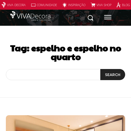
VIVA DECORA
COMUNIDADE
INSPIRAÇÃO
VIVA SHOP
BLOG
Tag:
espelho e espelho no
quarto
SEARCH