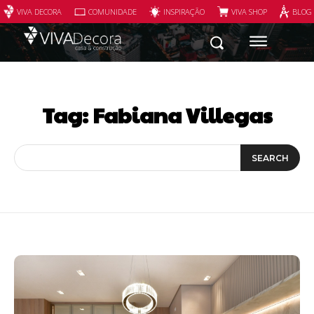
VIVA DECORA
COMUNIDADE
INSPIRAÇÃO
VIVA SHOP
BLOG
Tag:
Fabiana Villegas
SEARCH