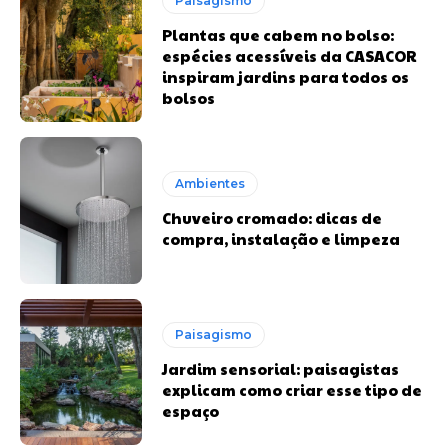
Paisagismo
Plantas que cabem no bolso:
espécies acessíveis da CASACOR
inspiram jardins para todos os
bolsos
Ambientes
Chuveiro cromado: dicas de
compra, instalação e limpeza
Paisagismo
Jardim sensorial: paisagistas
explicam como criar esse tipo de
espaço