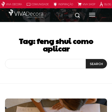
VIVA DECORA
COMUNIDADE
INSPIRAÇÃO
VIVA SHOP
BLOG
Tag:
feng shui como
aplicar
SEARCH