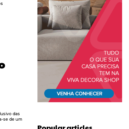
os
o
usivo das
ta-se de um
Popular articles