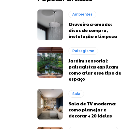
Ambientes
Chuveiro cromado:
dicas de compra,
instalação e limpeza
Paisagismo
Jardim sensorial:
paisagistas explicam
como criar esse tipo de
espaço
Sala
Sala de TV moderna:
como planejar e
decorar + 20 ideias