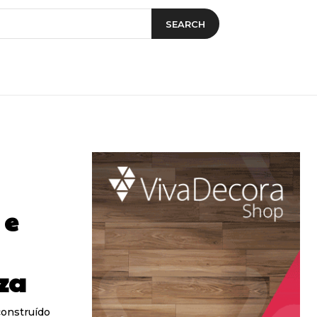
SEARCH
 e
za
construído