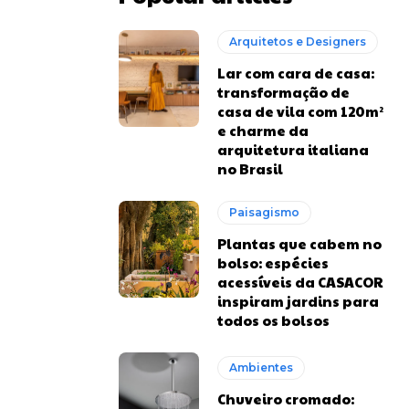
Arquitetos e Designers
Lar com cara de casa:
transformação de
casa de vila com 120m²
e charme da
arquitetura italiana
no Brasil
Paisagismo
Plantas que cabem no
bolso: espécies
acessíveis da CASACOR
inspiram jardins para
todos os bolsos
Ambientes
Chuveiro cromado: