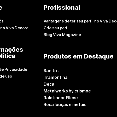
e
Profissional
ós
Vantagens de ter seu perfil no Viva Dec
 na Viva Decora
Crie seu perfil
Blog Viva Magazine
rmações
lítica
Produtos em Destaque
 de Privacidade
Sanitrit
de uso
Tramontina
Deca
Metalworks by crismoe
Ralo linear Elleve
Roca louças e metais