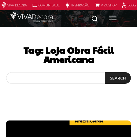
VIVA DECORA
COMUNIDADE
INSPIRAÇÃO
VIVA SHOP
BLOG
Tag:
Loja Obra Fácil
Americana
SEARCH