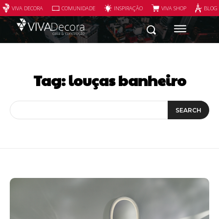
VIVA DECORA
COMUNIDADE
INSPIRAÇÃO
VIVA SHOP
BLOG
Tag:
louças banheiro
SEARCH