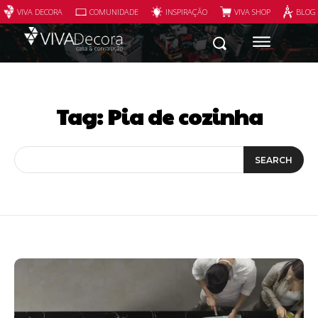
VIVA DECORA
COMUNIDADE
INSPIRAÇÃO
VIVA SHOP
BLOG
Tag:
Pia de cozinha
SEARCH