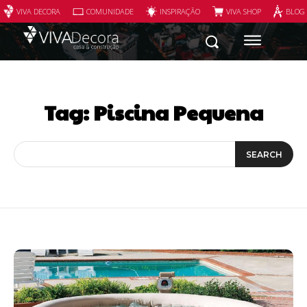
VIVA DECORA
COMUNIDADE
INSPIRAÇÃO
VIVA SHOP
BLOG
Tag:
Piscina Pequena
SEARCH