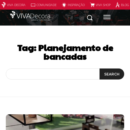
VIVA DECORA
COMUNIDADE
INSPIRAÇÃO
VIVA SHOP
BLOG
Tag:
Planejamento de
bancadas
SEARCH