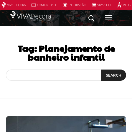
VIVA DECORA
COMUNIDADE
INSPIRAÇÃO
VIVA SHOP
BLOG
Tag:
Planejamento de
banheiro infantil
SEARCH