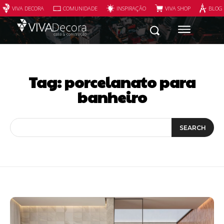
VIVA DECORA
COMUNIDADE
INSPIRAÇÃO
VIVA SHOP
BLOG
Tag:
porcelanato para
banheiro
SEARCH