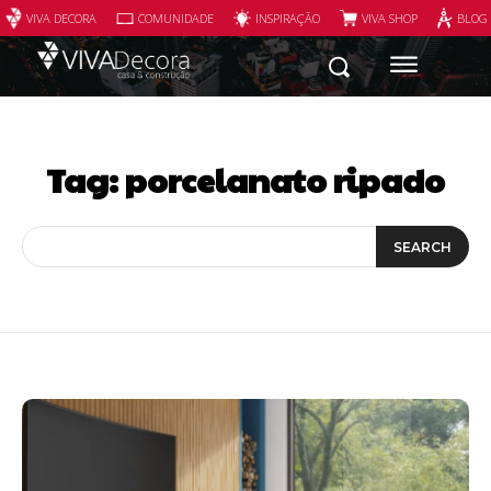
VIVA DECORA
COMUNIDADE
INSPIRAÇÃO
VIVA SHOP
BLOG
Tag:
porcelanato ripado
SEARCH