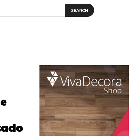
SEARCH
 e
tado