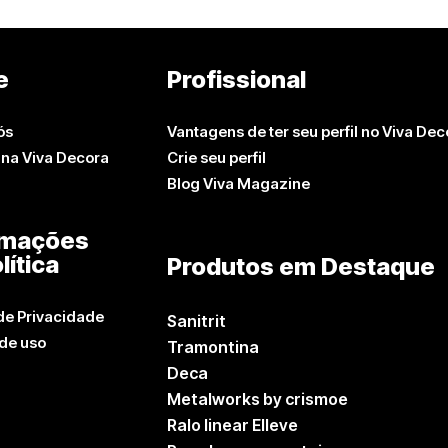
e
Profissional
ós
Vantagens de ter seu perfil no Viva Dec
 na Viva Decora
Crie seu perfil
Blog Viva Magazine
rmações
lítica
Produtos em Destaque
 de Privacidade
Sanitrit
de uso
Tramontina
Deca
Metalworks by crismoe
Ralo linear Elleve