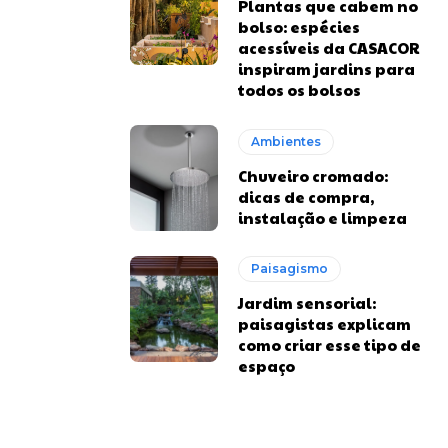
Plantas que cabem no
bolso: espécies
acessíveis da CASACOR
inspiram jardins para
todos os bolsos
Ambientes
Chuveiro cromado:
dicas de compra,
instalação e limpeza
Paisagismo
Jardim sensorial:
paisagistas explicam
como criar esse tipo de
espaço