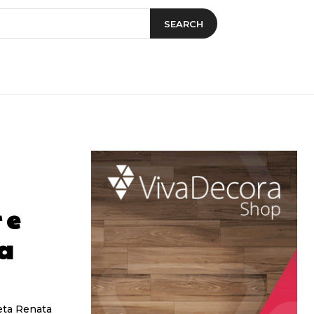
SEARCH
 e
a
eta Renata