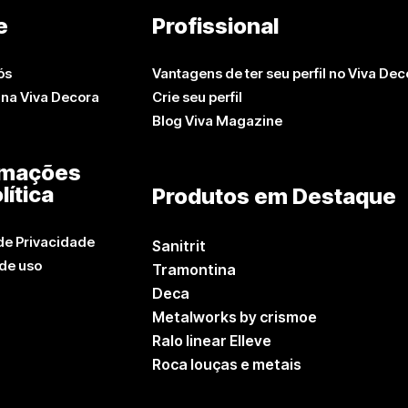
e
Profissional
ós
Vantagens de ter seu perfil no Viva Dec
 na Viva Decora
Crie seu perfil
Blog Viva Magazine
rmações
lítica
Produtos em Destaque
 de Privacidade
Sanitrit
de uso
Tramontina
Deca
Metalworks by crismoe
Ralo linear Elleve
Roca louças e metais