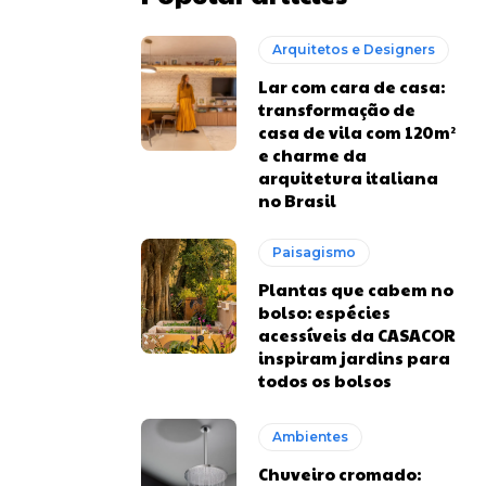
Arquitetos e Designers
Lar com cara de casa:
transformação de
casa de vila com 120m²
e charme da
arquitetura italiana
no Brasil
Paisagismo
Plantas que cabem no
bolso: espécies
acessíveis da CASACOR
inspiram jardins para
todos os bolsos
Ambientes
Chuveiro cromado: