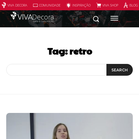
VIVA DECORA
COMUNIDADE
INSPIRAÇÃO
VIVA SHOP
BLOG
Tag:
retro
SEARCH