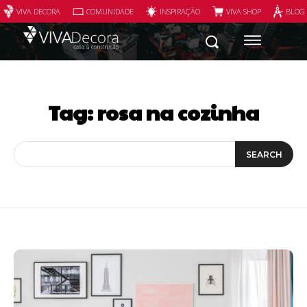
VIVA DECORA
COMUNIDADE
INSPIRAÇÃO
VIVA SHOP
BLOG
Tag:
rosa na cozinha
SEARCH