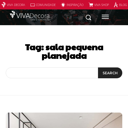
VIVA DECORA
COMUNIDADE
INSPIRAÇÃO
VIVA SHOP
BLOG
Tag:
sala pequena
planejada
SEARCH