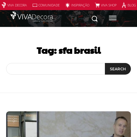
VIVA DECORA
COMUNIDADE
INSPIRAÇÃO
VIVA SHOP
BLOG
Tag:
sfa brasil
SEARCH