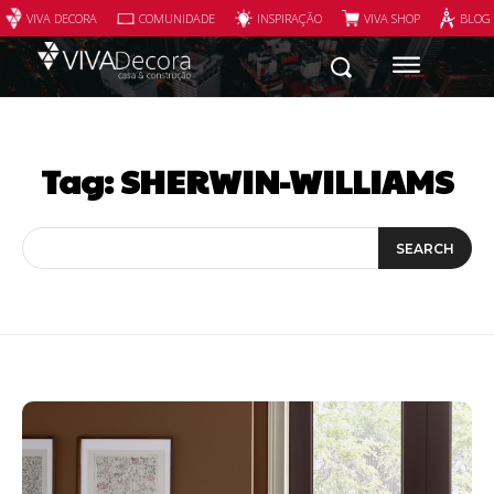
VIVA DECORA
COMUNIDADE
INSPIRAÇÃO
VIVA SHOP
BLOG
Tag:
SHERWIN-WILLIAMS
SEARCH