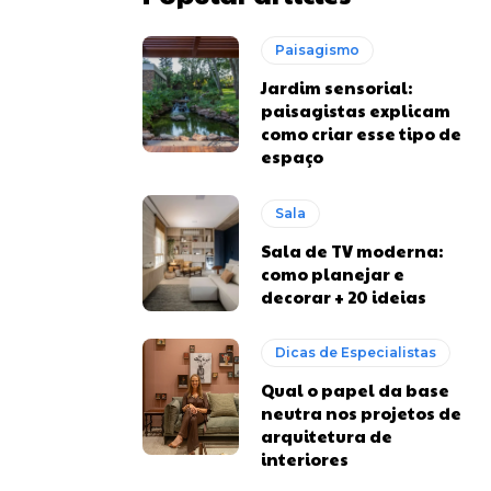
Paisagismo
Jardim sensorial:
paisagistas explicam
como criar esse tipo de
espaço
Sala
Sala de TV moderna:
como planejar e
decorar + 20 ideias
Dicas de Especialistas
Qual o papel da base
neutra nos projetos de
arquitetura de
interiores