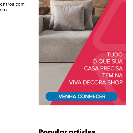
contros com
ra a
Popular articles