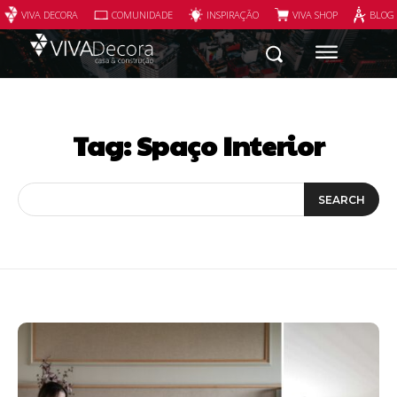
VIVA DECORA
COMUNIDADE
INSPIRAÇÃO
VIVA SHOP
BLOG
Tag:
Spaço Interior
SEARCH