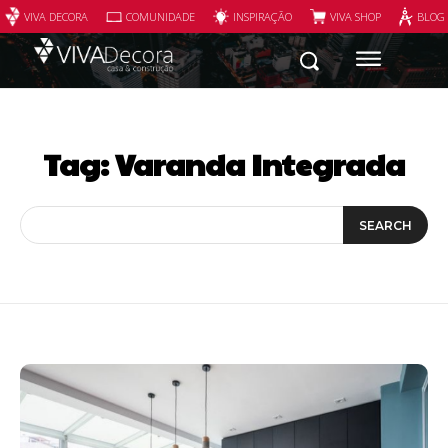
VIVA DECORA
COMUNIDADE
INSPIRAÇÃO
VIVA SHOP
BLOG
Tag:
Varanda Integrada
SEARCH