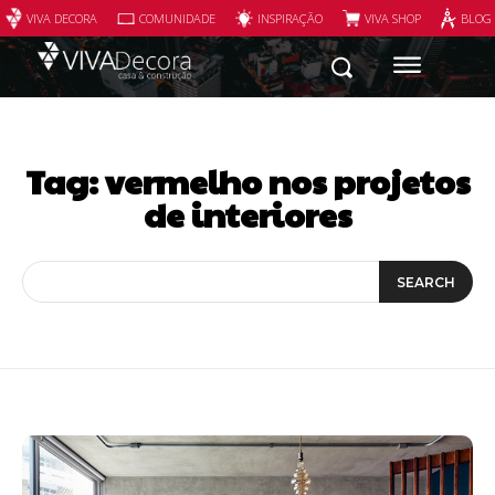
VIVA DECORA
COMUNIDADE
INSPIRAÇÃO
VIVA SHOP
BLOG
Tag:
vermelho nos projetos
de interiores
SEARCH