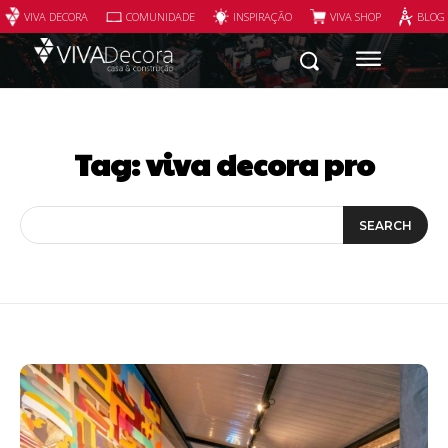
VIVA DECORA
COMUNIDADE
INSPIRAÇÃO
VIVA SHOP
BLOG
Tag:
viva decora pro
SEARCH